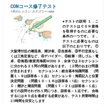
CONコース修了テスト
1件のレッスン
カテゴリー:
navi
●テストの説明 １．こ
のテストはＣＯＮ資格
を取得するのに必要な
条件の一つです。 ２．
テストに必要なものは
以下のとおりです。 ①
大阪湾付近の潮流表、潮汐表、②自差表、③平行定規もし
くは三角定規など、④デバイダー、⑤鉛筆・消しゴム・電
卓、⑥海図(教習用海図W200) ３．全体では３セクション
に分かれる２１問の問題があります。（２問のおまけ問題
が含まれます） セクションＡ：総合基本知識問題 （問
題１－９は誤答各－１点） セクションＢ：海図記入と位置
決定問題 （問題１０－１６は誤答各－1点） セクション
Ｃ：潮汐と潮流問題 （問題１７－２１は誤答各－１点）
全ての設問それぞれ１問につき、誤答各－１点です。 合格
するには８０点を達成する必要があり、テスト所要時間は
2.5時間を目安とします